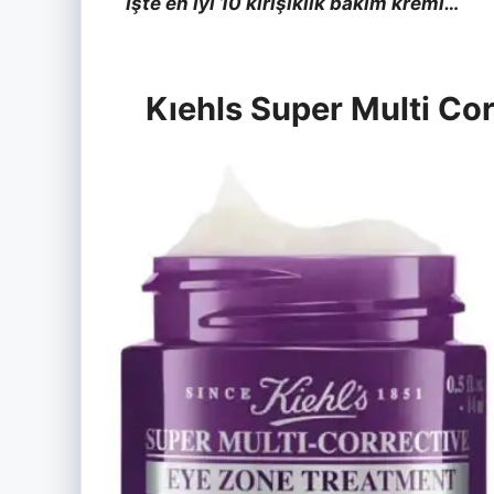
İşte en iyi 10 kırışıklık bakım kremi…
Kıehls Super Multi Co