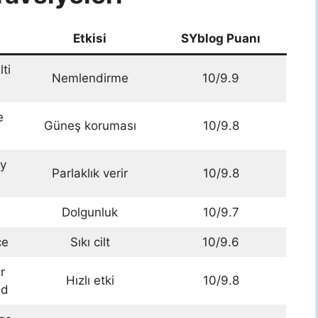
Etkisi
SYblog Puanı
ti
Nemlendirme
10/9.9
e
Güneş koruması
10/9.8
y
Parlaklık verir
10/9.8
Dolgunluk
10/9.7
ce
Sıkı cilt
10/9.6
r
Hızlı etki
10/9.8
ld