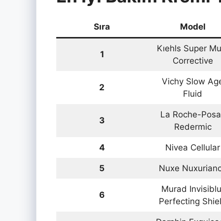
Sıra
Model
Kıehls Super Mul
1
Corrective
Vichy Slow Ag
2
Fluid
La Roche-Posa
3
Redermic
4
Nivea Cellular
5
Nuxe Nuxurian
Murad Invisiblu
6
Perfecting Shie