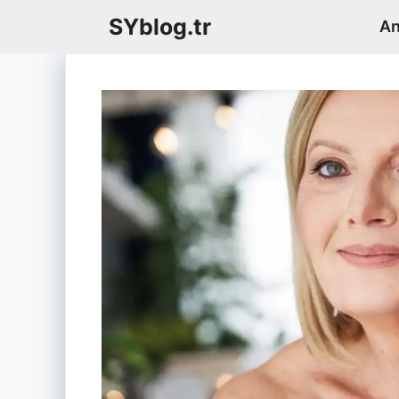
İçeriğe
SYblog.tr
An
atla