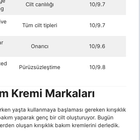
ge
Cilt canlılığı
10/9.7
ng
ive
Tüm cilt tipleri
10/9.7
ar
Onarıcı
10/9.6
ced
Pürüzsüzleştime
10/9.8
kım Kremi Markaları
 erken yaşta kullanmaya başlaması gereken kırışıklık
e bakım yaparak genç bir cilt oluşturuyor. Bugün
elerden oluşan kırışıklık bakım kremlerini derledik.