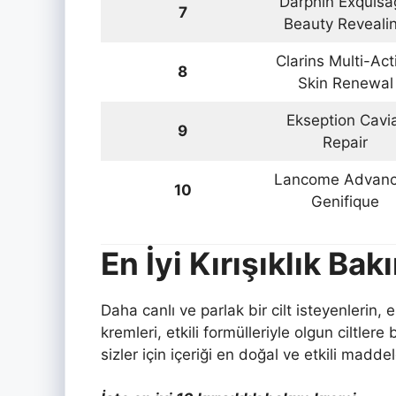
Darphin Exquisa
7
Beauty Reveali
Clarins Multi-Act
8
Skin Renewal
Ekseption Cavi
9
Repair
Lancome Advan
10
Genifique
En İyi Kırışıklık Ba
Daha canlı ve parlak bir cilt isteyenlerin,
kremleri, etkili formülleriyle olgun ciltler
sizler için içeriği en doğal ve etkili madd