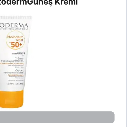
toderm
Güneş Kremi