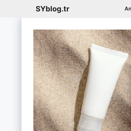
İçeriğe
SYblog.tr
An
atla