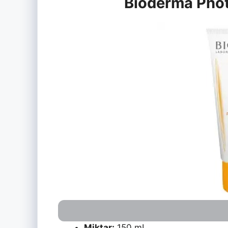
Bioderma Pho
Miktar:
150 mL