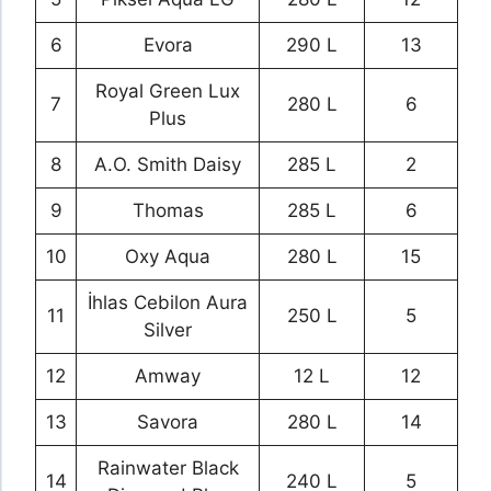
6
Evora
290 L
13
Royal Green Lux
7
280 L
6
Plus
8
A.O. Smith Daisy
285 L
2
9
Thomas
285 L
6
10
Oxy Aqua
280 L
15
İhlas Cebilon Aura
11
250 L
5
Silver
12
Amway
12 L
12
13
Savora
280 L
14
Rainwater Black
14
240 L
5