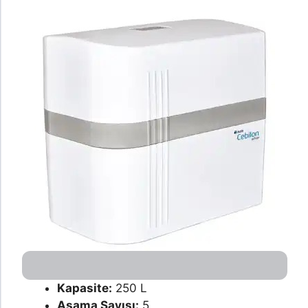
Kapasite:
250 L
Aşama Sayısı:
5