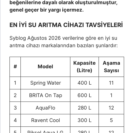
beğenilerine dayalı olarak oluşturulmuştur,
genel geçer bir yargı içermez.
EN İYİ SU ARITMA CİHAZI TAVSİYELERİ
Syblog Ağustos 2026 verilerine göre en iyi su
arıtma cihazı markalarından bazıları şunlardır:
Kapasite
Aşama
#
Model
(Litre)
Sayısı
1
Spring Water
400 L
11
2
BRITA On Tap
600 L
1
3
AquaFlo
280 L
12
4
Ravent Cool
300 L
5
5
Piksel Aqua LG
280 L
12