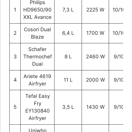
Philips
1
HD9650/90
7,3 L
2225 W
10/10
XXL Avance
Cosori Dual
2
6,4 L
1700 W
10/10
Blaze
Schafer
3
Thermochef
8 L
2460 W
9/10
Dual
Ariete 4619
4
11 L
2000 W
9/10
Airfryer
Tefal Easy
Fry
5
3,5 L
1430 W
9/10
EY130840
Airfryer
Uniwho