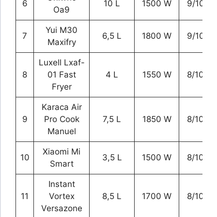
6
10 L
1500 W
9/10
Oa9
Yui M30
7
6,5 L
1800 W
9/10
Maxifry
Luxell Lxaf-
8
01 Fast
4 L
1550 W
8/10
Fryer
Karaca Air
9
Pro Cook
7,5 L
1850 W
8/10
Manuel
Xiaomi Mi
10
3,5 L
1500 W
8/10
Smart
Instant
11
Vortex
8,5 L
1700 W
8/10
Versazone