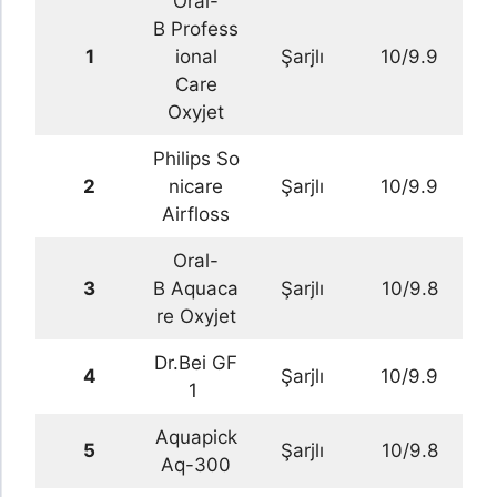
Oral-
B Profess
1
ional
Şarjlı
10/9.9
Care
Oxyjet
Philips So
2
nicare
Şarjlı
10/9.9
Airfloss
Oral-
3
B Aquaca
Şarjlı
10/9.8
re Oxyjet
Dr.Bei GF
4
Şarjlı
10/9.9
1
Aquapick
5
Şarjlı
10/9.8
Aq-300