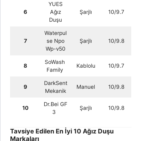
YUES
6
Ağız
Şarjlı
10/9.7
Duşu
Waterpul
7
se Npo
Şarjlı
10/9.8
Wp-v50
SoWash
8
Kablolu
10/9.7
Family
DarkSent
9
Manuel
10/9.8
Mekanik
Dr.Bei GF
10
Şarjlı
10/9.8
3
Tavsiye Edilen En İyi 10 Ağız Duşu
Markaları