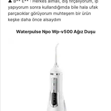
👤 B** E** : Herkes almalı, diş fırçalıyorum, ip
yapıyorum sonra kullandığımda bile hala ufak
parçacıklar görüyorum muhteşem bir ürün
keşke daha önce alsaydım
Waterpulse Npo Wp-v500 Ağız Duşu