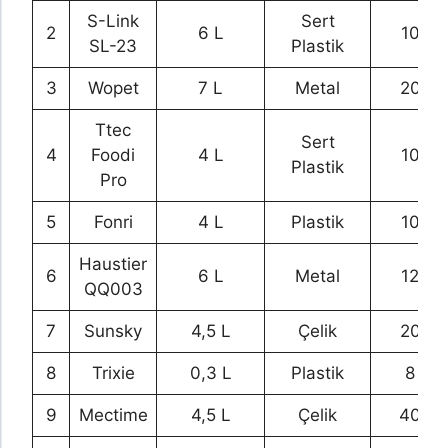
S-Link
Sert
2
6 L
10 ad
SL-23
Plastik
3
Wopet
7 L
Metal
20 ad
Ttec
Sert
4
Foodi
4 L
10 ad
Plastik
Pro
5
Fonri
4 L
Plastik
10 ad
Haustier
6
6 L
Metal
12 ad
QQ003
7
Sunsky
4,5 L
Çelik
20 ad
8
Trixie
0,3 L
Plastik
8 ad
9
Mectime
4,5 L
Çelik
40 ad