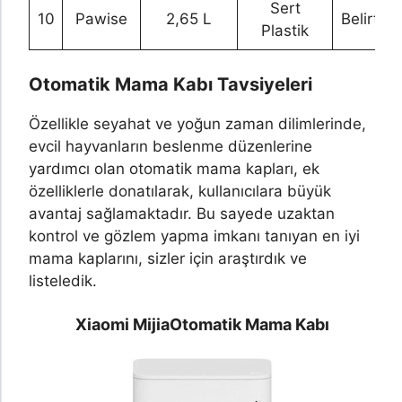
Sert
10
Pawise
2,65 L
Belirtil
Plastik
Otomatik Mama Kabı Tavsiyeleri
Özellikle seyahat ve yoğun zaman dilimlerinde,
evcil hayvanların beslenme düzenlerine
yardımcı olan otomatik mama kapları, ek
özelliklerle donatılarak, kullanıcılara büyük
avantaj sağlamaktadır. Bu sayede uzaktan
kontrol ve gözlem yapma imkanı tanıyan en iyi
mama kaplarını, sizler için araştırdık ve
listeledik.
Xiaomi Mijia
Otomatik Mama Kabı