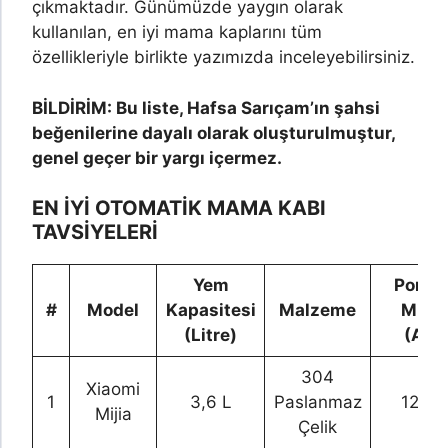
çıkmaktadır. Günümüzde yaygın olarak
kullanılan, en iyi mama kaplarını tüm
özellikleriyle birlikte yazımızda inceleyebilirsiniz.
BİLDİRİM: Bu liste, Hafsa Sarıçam’ın şahsi
beğenilerine dayalı olarak oluşturulmuştur,
genel geçer bir yargı içermez.
EN İYİ OTOMATİK MAMA KABI
TAVSİYELERİ
Yem
Porsi
#
Model
Kapasitesi
Malzeme
Mikta
(Litre)
(Ade
304
Xiaomi
1
3,6 L
Paslanmaz
12 ad
Mijia
Çelik