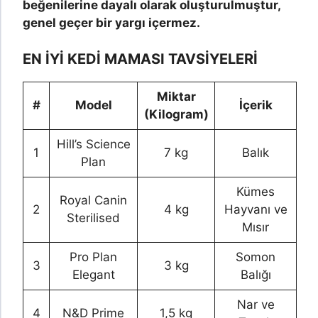
beğenilerine dayalı olarak oluşturulmuştur,
genel geçer bir yargı içermez.
EN İYİ KEDİ MAMASI TAVSİYELERİ
Miktar
#
Model
İçerik
(Kilogram)
Hill’s Science
1
7 kg
Balık
Plan
Kümes
Royal Canin
2
4 kg
Hayvanı ve
Sterilised
Mısır
Pro Plan
Somon
3
3 kg
Elegant
Balığı
Nar ve
4
N&D Prime
1,5 kg