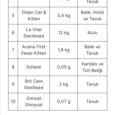
Tavuk
Orijen Cat &
Balık, Hindi
5
5,4 kg
Kitten
ve Tavuk
La Vital
6
12 kg
Kuzu
Sterilesed
Acana First
Balık ve
7
1,8 kg
Feast Kitten
Tavuk
Karides ve
8
Schesir
0,05 g
Ton Balığı
Brit Care
9
2 kg
Tavuk
Sterilised
Gimcat
10
0,07 g
Tavuk
Shinycat