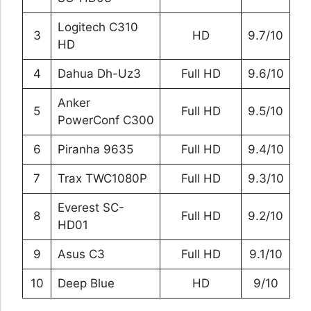
Logitech C310
3
HD
9.7/10
HD
4
Dahua Dh-Uz3
Full HD
9.6/10
Anker
5
Full HD
9.5/10
PowerConf C300
6
Piranha 9635
Full HD
9.4/10
7
Trax TWC1080P
Full HD
9.3/10
Everest SC-
8
Full HD
9.2/10
HD01
9
Asus C3
Full HD
9.1/10
10
Deep Blue
HD
9/10