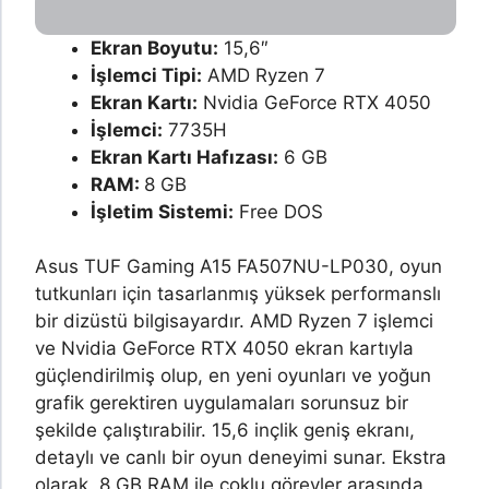
Ekran Boyutu:
15,6″
İşlemci Tipi:
AMD Ryzen 7
Ekran Kartı:
Nvidia GeForce RTX 4050
İşlemci:
7735H
Ekran Kartı Hafızası:
6 GB
RAM:
8 GB
İşletim Sistemi:
Free DOS
Asus TUF Gaming A15 FA507NU-LP030, oyun
tutkunları için tasarlanmış yüksek performanslı
bir dizüstü bilgisayardır. AMD Ryzen 7 işlemci
ve Nvidia GeForce RTX 4050 ekran kartıyla
güçlendirilmiş olup, en yeni oyunları ve yoğun
grafik gerektiren uygulamaları sorunsuz bir
şekilde çalıştırabilir. 15,6 inçlik geniş ekranı,
detaylı ve canlı bir oyun deneyimi sunar. Ekstra
olarak, 8 GB RAM ile çoklu görevler arasında