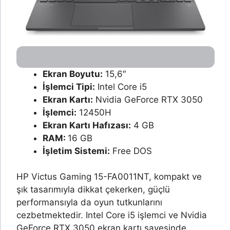
Ekran Boyutu:
15,6″
İşlemci Tipi:
Intel Core i5
Ekran Kartı:
Nvidia GeForce RTX 3050
İşlemci:
12450H
Ekran Kartı Hafızası:
4 GB
RAM:
16 GB
İşletim Sistemi:
Free DOS
HP Victus Gaming 15-FA0011NT, kompakt ve
şık tasarımıyla dikkat çekerken, güçlü
performansıyla da oyun tutkunlarını
cezbetmektedir. Intel Core i5 işlemci ve Nvidia
GeForce RTX 3050 ekran kartı sayesinde