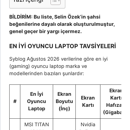
BİLDİRİM: Bu liste, Selin Özek’in şahsi
beğenilerine dayalı olarak oluşturulmuştur,
genel geçer bir yargı içermez.
EN İYİ OYUNCU LAPTOP TAVSİYELERİ
Syblog Ağustos 2026 verilerine göre en iyi
(gaming) oyuncu laptop marka ve
modellerinden bazıları şunlardır:
Ekran
En İyi
Ekran
Ekran
Kartı
#
Oyuncu
Boyutu
Kartı
Hafızası
Laptop
(İnç)
(Gigabayt)
MSI TITAN
Nvidia