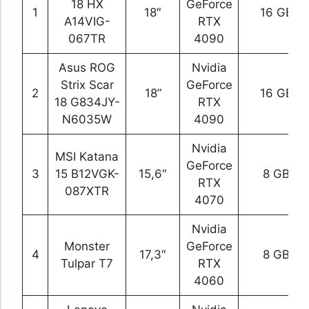
18 HX
GeForce
1
18″
16 GB
A14VIG-
RTX
067TR
4090
Asus ROG
Nvidia
Strix Scar
GeForce
2
18”
16 GB
18 G834JY-
RTX
N6035W
4090
Nvidia
MSI Katana
GeForce
3
15 B12VGK-
15,6″
8 GB
RTX
087XTR
4070
Nvidia
Monster
GeForce
4
17,3″
8 GB
Tulpar T7
RTX
4060