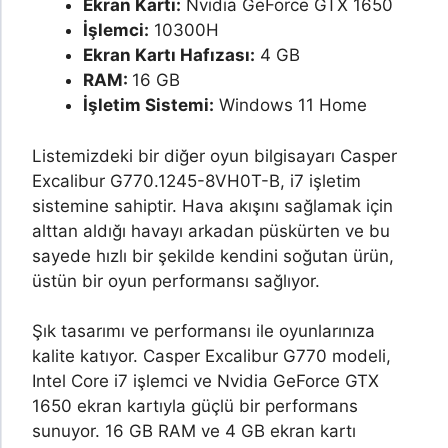
Ekran Kartı:
Nvidia GeForce GTX 1650
İşlemci:
10300H
Ekran Kartı Hafızası:
4 GB
RAM:
16 GB
İşletim Sistemi:
Windows 11 Home
Listemizdeki bir diğer oyun bilgisayarı Casper
Excalibur G770.1245-8VH0T-B, i7 işletim
sistemine sahiptir. Hava akışını sağlamak için
alttan aldığı havayı arkadan püskürten ve bu
sayede hızlı bir şekilde kendini soğutan ürün,
üstün bir oyun performansı sağlıyor.
Şık tasarımı ve performansı ile oyunlarınıza
kalite katıyor. Casper Excalibur G770 modeli,
Intel Core i7 işlemci ve Nvidia GeForce GTX
1650 ekran kartıyla güçlü bir performans
sunuyor. 16 GB RAM ve 4 GB ekran kartı