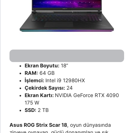
Ekran Boyutu:
18”
RAM:
64 GB
İşlemci:
Intel i9 12980HX
Çekirdek Sayısı:
24
Ekran Kartı:
NVIDIA GeForce RTX 4090
175 W
SSD:
2 TB
Asus ROG Strix Scar 18
, oyun dünyasında
zirveye oynayan, güçlü donanımları ve şık