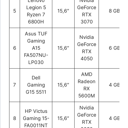
Lenovo
Nvidia
Legion 5
GeForce
5
15,6″
8 GB
Ryzen 7
RTX
6800H
3070
Asus TUF
Nvidia
Gaming
GeForce
6
A15
15,6″
6 GB
RTX
FA507NU-
4050
LP030
AMD
Dell
Radeon
7
Gaming
15,6″
4 GB
RX
G15 5511
5600M
Nvidia
HP Victus
GeForce
8
Gaming 15-
15,6″
4 GB
RTX
FA0011NT