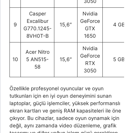
3050
Casper
Nvidia
Excalibur
GeForce
9
15,6″
4 GB
G770.1245-
GTX
8VH0T-B
1650
Nvidia
Acer Nitro
GeForce
10
5 AN515-
15,6″
5 GB
RTX
58
3050
Özellikle profesyonel oyuncular ve oyun
tutkunları için en iyi oyun deneyimini sunan
laptoplar, güçlü işlemciler, yüksek performanslı
ekran kartları ve geniş RAM kapasiteleri ile öne
çıkıyor. Bu cihazlar, sadece oyun oynamak için
değil, aynı zamanda video düzenleme, grafik
tasarımı ve diğer yoğun işlem gücü gerektiren