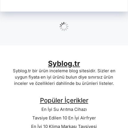
En İyi 7 Online Kitap Okuma Sitesi
Tavsiyesi
9 Haziran 2021
Yazarı:
Muhammet Akgül