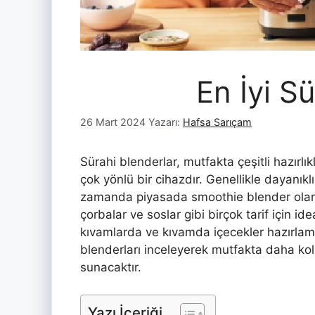
En İyi S
26 Mart 2024
Yazarı:
Hafsa Sarıçam
Sürahi blenderlar, mutfakta çeşitli hazırlıkl
çok yönlü bir cihazdır. Genellikle dayanıkl
zamanda piyasada smoothie blender olarak
çorbalar ve soslar gibi birçok tarif için id
kıvamlarda ve kıvamda içecekler hazırlama
blenderları inceleyerek mutfakta daha kola
sunacaktır.
Yazı İçeriği