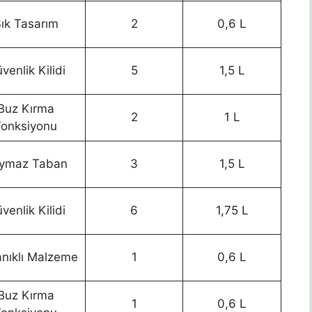
ık Tasarım
2
0,6 L
venlik Kilidi
5
1,5 L
Buz Kırma
2
1 L
Fonksiyonu
ymaz Taban
3
1,5 L
venlik Kilidi
6
1,75 L
nıklı Malzeme
1
0,6 L
Buz Kırma
1
0,6 L