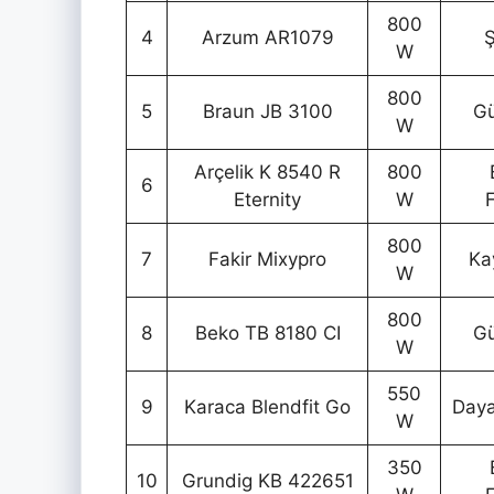
800
4
Arzum AR1079
Ş
W
800
5
Braun JB 3100
Gü
W
Arçelik K 8540 R
800
6
Eternity
W
800
7
Fakir Mixypro
Ka
W
800
8
Beko TB 8180 CI
Gü
W
550
9
Karaca Blendfit Go
Daya
W
350
10
Grundig KB 422651