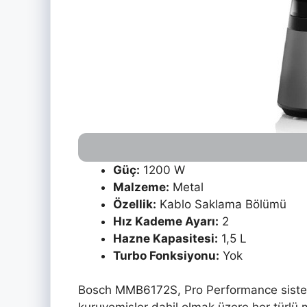
Güç:
1200 W
Malzeme:
Metal
Özellik:
Kablo Saklama Bölümü
Hız Kademe Ayarı:
2
Hazne Kapasitesi:
1,5 L
Turbo Fonksiyonu:
Yok
Bosch MMB6172S, Pro Performance siste