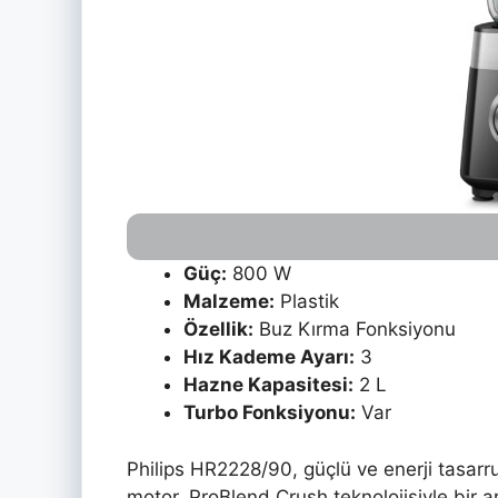
Güç:
800 W
Malzeme:
Plastik
Özellik:
Buz Kırma Fonksiyonu
Hız Kademe Ayarı:
3
Hazne Kapasitesi:
2 L
Turbo Fonksiyonu:
Var
Philips HR2228/90, güçlü ve enerji tasarr
motor, ProBlend Crush teknolojisiyle bir 