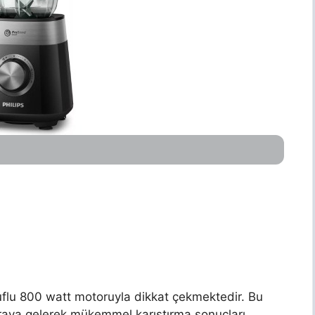
uflu 800 watt motoruyla dikkat çekmektedir. Bu
araya gelerek mükemmel karıştırma sonuçları