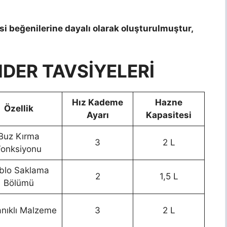
si beğenilerine dayalı olarak oluşturulmuştur,
NDER TAVSİYELERİ
Hız Kademe
Hazne
Özellik
Ayarı
Kapasitesi
Buz Kırma
3
2 L
Fonksiyonu
blo Saklama
2
1,5 L
Bölümü
nıklı Malzeme
3
2 L