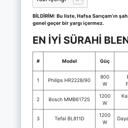
BİLDİRİM: Bu liste, Hafsa Sarıçam’ın şah
genel geçer bir yargı içermez.
EN İYİ SÜRAHİ BLE
#
Model
Güç
800
1
Philips HR2228/90
W
1200
Ka
2
Bosch MMB6172S
W
1200
3
Tefal BL811D
Daya
W