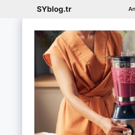
İçeriğe
SYblog.tr
An
atla