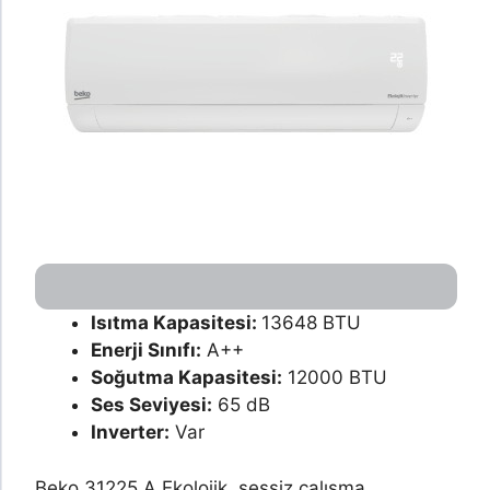
Isıtma Kapasitesi:
13648 BTU
Enerji Sınıfı:
A++
Soğutma Kapasitesi:
12000 BTU
Ses Seviyesi:
65 dB
Inverter:
Var
Beko 31225 A Ekolojik, sessiz çalışma