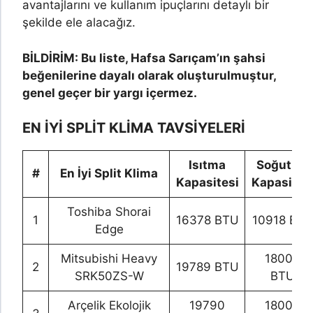
avantajlarını ve kullanım ipuçlarını detaylı bir
şekilde ele alacağız.
BİLDİRİM: Bu liste, Hafsa Sarıçam’ın şahsi
beğenilerine dayalı olarak oluşturulmuştur,
genel geçer bir yargı içermez.
EN İYİ SPLİT KLİMA TAVSİYELERİ
Isıtma
Soğutma
#
En İyi Split Klima
Kapasitesi
Kapasites
Toshiba Shorai
1
16378 BTU
10918 BT
Edge
Mitsubishi Heavy
18000
2
19789 BTU
SRK50ZS-W
BTU
Arçelik Ekolojik
19790
18000