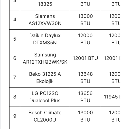
3
18325
BTU
BTU
Siemens
13000
12000
4
AS12XVW30N
BTU
BTU
Daikin Daylux
12000
12000
5
DTXM35N
BTU
BTU
Samsung
6
12001 BTU
12001 BT
AR12TXHQBWK/SK
Beko 31225 A
13648
12000
7
Ekolojik
BTU
BTU
LG PC12SQ
13656
8
11945 BT
Dualcool Plus
BTU
Bosch Climate
13000
12000
9
CL2000U
BTU
BTU