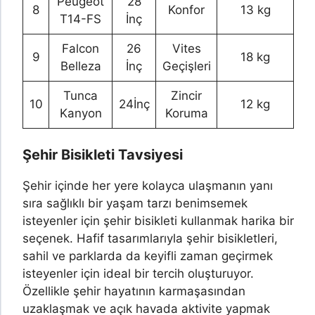
Peugeot
28
8
Konfor
13 kg
T14-FS
İnç
Falcon
26
Vites
9
18 kg
Belleza
İnç
Geçişleri
Tunca
Zincir
10
24
İnç
12 kg
Kanyon
Koruma
Şehir Bisikleti Tavsiyesi
Şehir içinde her yere kolayca ulaşmanın yanı
sıra sağlıklı bir yaşam tarzı benimsemek
isteyenler için şehir bisikleti kullanmak harika bir
seçenek. Hafif tasarımlarıyla şehir bisikletleri,
sahil ve parklarda da keyifli zaman geçirmek
isteyenler için ideal bir tercih oluşturuyor.
Özellikle şehir hayatının karmaşasından
uzaklaşmak ve açık havada aktivite yapmak