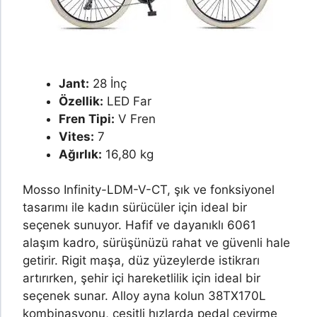
Jant:
28 İnç
Özellik:
LED Far
Fren Tipi:
V Fren
Vites:
7
Ağırlık:
16,80 kg
Mosso Infinity-LDM-V-CT, şık ve fonksiyonel
tasarımı ile kadın sürücüler için ideal bir
seçenek sunuyor. Hafif ve dayanıklı 6061
alaşım kadro, sürüşünüzü rahat ve güvenli hale
getirir. Rigit maşa, düz yüzeylerde istikrarı
artırırken, şehir içi hareketlilik için ideal bir
seçenek sunar. Alloy ayna kolun 38TX170L
kombinasyonu, çeşitli hızlarda pedal çevirme