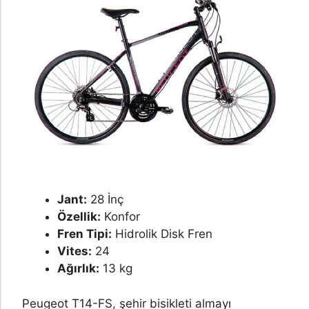
Jant:
28 İnç
Özellik:
Konfor
Fren Tipi:
Hidrolik Disk Fren
Vites:
24
Ağırlık:
13 kg
Peugeot T14-FS, şehir bisikleti almayı