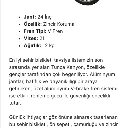
Jant:
24 İnç
Özellik:
Zincir Koruma
Fren Tipi:
V Fren
Vites:
21
Ağırlık:
12 kg
En iyi şehir bisikleti tavsiye listemizin son
sırasında yer alan Tunca Kanyon, özellikle
gençler tarafından çok beğeniliyor. Alüminyum
jantlar, hafiflik ve dayanıklılığı bir araya
getirirken, özel alüminyum V-brake fren sistemi
ise etkili frenleme gücü ile güvenliği öncelikli
tutar.
Günlük ihtiyaçlar göz önüne alınarak tasarlanan
bu şehir bisikleti, ön sepeti, çamurluğu ve zincir