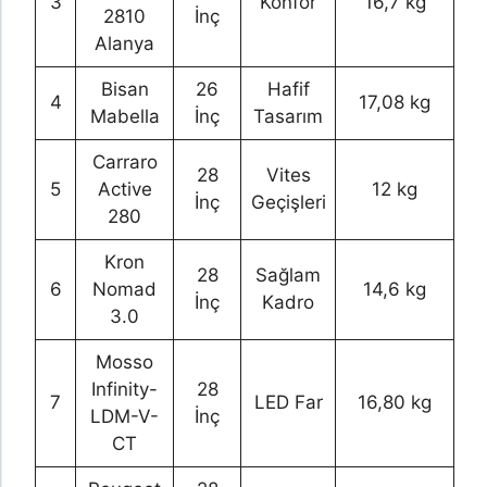
3
Konfor
16,7 kg
2810
İnç
Alanya
Bisan
26
Hafif
4
17,08 kg
Mabella
İnç
Tasarım
Carraro
28
Vites
5
Active
12 kg
İnç
Geçişleri
280
Kron
28
Sağlam
6
Nomad
14,6 kg
İnç
Kadro
3.0
Mosso
Infinity-
28
7
LED Far
16,80 kg
LDM-V-
İnç
CT