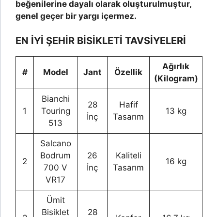
beğenilerine dayalı olarak oluşturulmuştur,
genel geçer bir yargı içermez.
EN İYİ ŞEHİR BİSİKLETİ TAVSİYELERİ
Ağırlık
#
Model
Jant
Özellik
(Kilogram)
Bianchi
28
Hafif
1
Touring
13 kg
İnç
Tasarım
513
Salcano
Bodrum
26
Kaliteli
2
16 kg
700 V
İnç
Tasarım
VR17
Ümit
Bisiklet
28