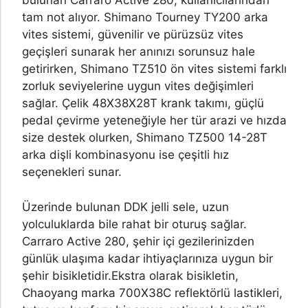
bulunan Carraro Active 280, kullanıcılarından
tam not alıyor. Shimano Tourney TY200 arka
vites sistemi, güvenilir ve pürüzsüz vites
geçişleri sunarak her anınızı sorunsuz hale
getirirken, Shimano TZ510 ön vites sistemi farklı
zorluk seviyelerine uygun vites değişimleri
sağlar. Çelik 48X38X28T krank takımı, güçlü
pedal çevirme yeteneğiyle her tür arazi ve hızda
size destek olurken, Shimano TZ500 14-28T
arka dişli kombinasyonu ise çeşitli hız
seçenekleri sunar.
Üzerinde bulunan DDK jelli sele, uzun
yolculuklarda bile rahat bir oturuş sağlar.
Carraro Active 280, şehir içi gezilerinizden
günlük ulaşıma kadar ihtiyaçlarınıza uygun bir
şehir bisikletidir.
Ekstra olarak bisikletin,
Chaoyang marka 700X38C reflektörlü lastikleri,