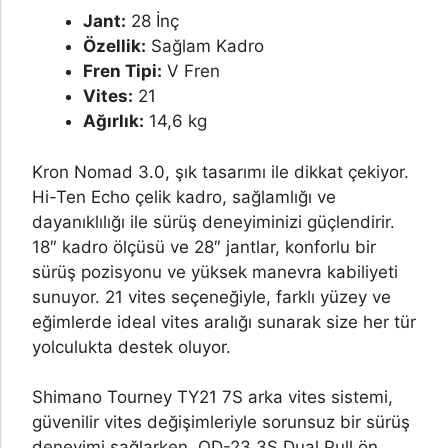
Jant:
28 İnç
Özellik:
Sağlam Kadro
Fren Tipi:
V Fren
Vites:
21
Ağırlık:
14,6 kg
Kron Nomad 3.0, şık tasarımı ile dikkat çekiyor.
Hi-Ten Echo çelik kadro, sağlamlığı ve
dayanıklılığı ile sürüş deneyiminizi güçlendirir.
18″ kadro ölçüsü ve 28″ jantlar, konforlu bir
sürüş pozisyonu ve yüksek manevra kabiliyeti
sunuyor. 21 vites seçeneğiyle, farklı yüzey ve
eğimlerde ideal vites aralığı sunarak size her tür
yolculukta destek oluyor.
Shimano Tourney TY21 7S arka vites sistemi,
güvenilir vites değişimleriyle sorunsuz bir sürüş
deneyimi sağlarken, QD-23 3S Dual Pull ön