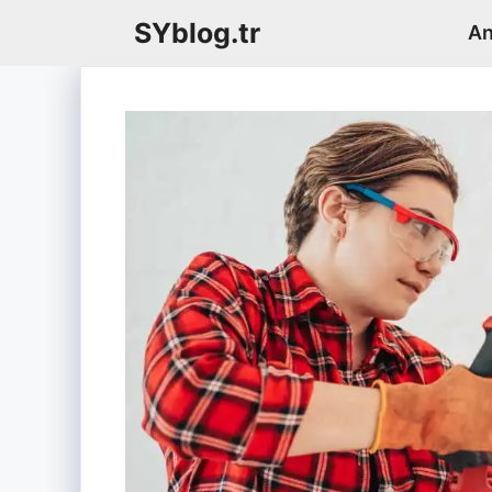
İçeriğe
SYblog.tr
An
atla