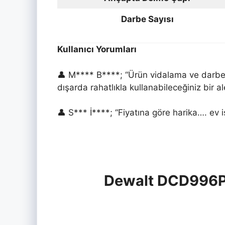
Darbe Sayısı
Kullanıcı Yorumları
👤 M**** B****; “Ürün vidalama ve darbeli
dışarda rahatlıkla kullanabileceğiniz bir 
👤 S*** İ****; “Fiyatına göre harika…. ev iş
Dewalt DCD996P