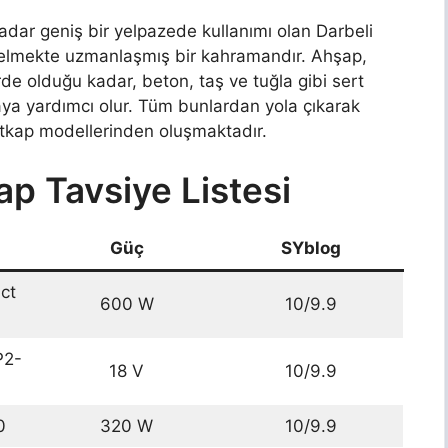
kadar geniş bir yelpazede kullanımı olan Darbeli
elmekte uzmanlaşmış bir kahramandır. Ahşap,
e olduğu kadar, beton, taş ve tuğla gibi sert
aya yardımcı olur. Tüm bunlardan yola çıkarak
matkap modellerinden oluşmaktadır.
ap Tavsiye Listesi
Güç
SYblog
ct
600 W
10/9.9
P2-
18 V
10/9.9
0
320 W
10/9.9