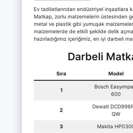
Ev tadilatlarından endüstriyel inşaatlara 
Matkap, zorlu malzemelerin üstesinden g
metal ve plastik gibi yumuşak malzemelerd
malzemelerde de etkili şekilde delik açm
hazırladığımız içeriğimiz, en iyi darbeli 
Darbeli Matk
Sıra
Model
Bosch Easyımpa
1
600
Dewalt DCD996
2
QW
3
Makita HP030