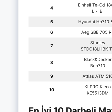
Einhell Te-Cd 18
4
Li-I Bl
5
Hyundai Hp710 
6
Aeg SBE 705 R
Stanley
7
STDC18LHBK-
Black&Decker
8
Beh710
9
Attlas ATM 51
KLPRO Kleco
10
KE5513DM
En İyi 10 Darbeli M