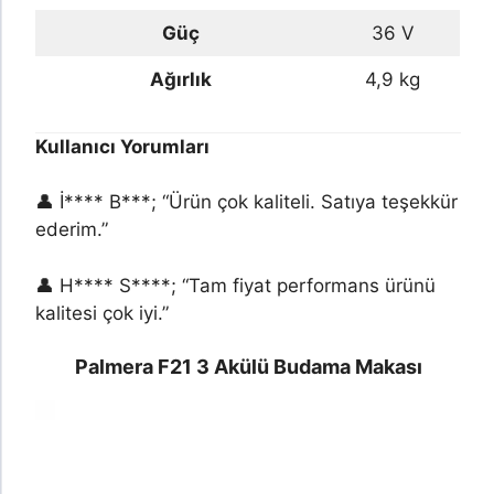
Güç
36 V
Ağırlık
4,9 kg
Kullanıcı Yorumları
👤 İ**** B***; “Ürün çok kaliteli. Satıya teşekkür
ederim.”
👤 H**** S****; “Tam fiyat performans ürünü
kalitesi çok iyi.”
Palmera F21 3 Akülü Budama Makası