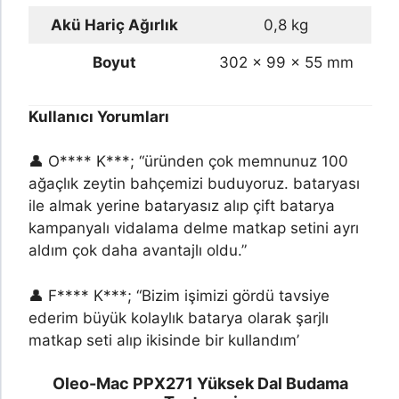
Akü Hariç Ağırlık
0,8 kg
Boyut
302 x 99 x 55 mm
Kullanıcı Yorumları
👤 O**** K***; “üründen çok memnunuz 100
ağaçlık zeytin bahçemizi buduyoruz. bataryası
ile almak yerine bataryasız alıp çift batarya
kampanyalı vidalama delme matkap setini ayrı
aldım çok daha avantajlı oldu.”
👤 F**** K***; “Bizim işimizi gördü tavsiye
ederim büyük kolaylık batarya olarak şarjlı
matkap seti alıp ikisinde bir kullandım’
Oleo-Mac PPX271 Yüksek Dal Budama