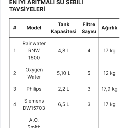
EN İYİ ARITMALI SU SEBİLİ
TAVSİYELERİ
Tank
Filtre
#
Model
Ağırlık
Kapasitesi
Sayısı
Rainwater
1
RNW
4,8 L
4
17 kg
1600
Oxygen
2
5,10 L
5
12 kg
Water
3
Philips
2,2 L
3
17,9 kg
Siemens
4
6,5 L
3
17 kg
DW15703
A.O.
Smith