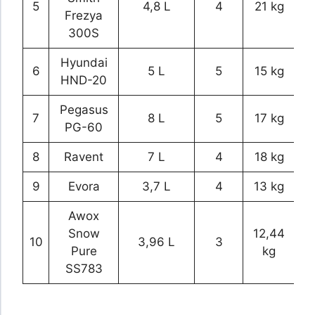
5
4,8 L
4
21 kg
Frezya
300S
Hyundai
6
5 L
5
15 kg
HND-20
Pegasus
7
8 L
5
17 kg
PG-60
8
Ravent
7 L
4
18 kg
9
Evora
3,7 L
4
13 kg
Awox
Snow
12,44
10
3,96 L
3
Pure
kg
SS783