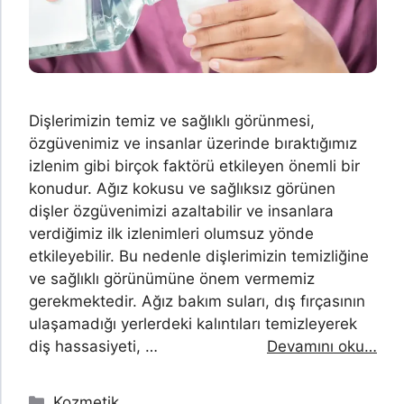
Dişlerimizin temiz ve sağlıklı görünmesi,
özgüvenimiz ve insanlar üzerinde bıraktığımız
izlenim gibi birçok faktörü etkileyen önemli bir
konudur. Ağız kokusu ve sağlıksız görünen
dişler özgüvenimizi azaltabilir ve insanlara
verdiğimiz ilk izlenimleri olumsuz yönde
etkileyebilir. Bu nedenle dişlerimizin temizliğine
ve sağlıklı görünümüne önem vermemiz
gerekmektedir. Ağız bakım suları, dış fırçasının
ulaşamadığı yerlerdeki kalıntıları temizleyerek
diş hassasiyeti, …
Devamını oku…
Kategoriler
Kozmetik